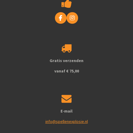
F
I
a
n
c
s
e
t
b
a
o
g
o
r
k
a
Gratis verzenden
m
vanaf € 75,00
E-mail
info@spellenexplosie.nl