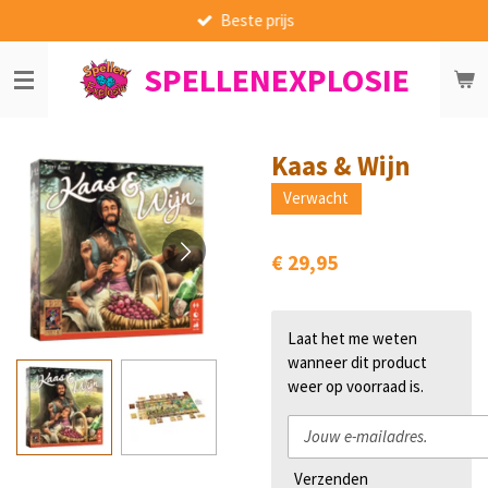
Beste prijs
Ga
direct
SPELLENEXPLOSIE
naar
de
hoofdinhoud
Kaas & Wijn
Verwacht
€ 29,95
Laat het me weten
wanneer dit product
weer op voorraad is.
Verzenden