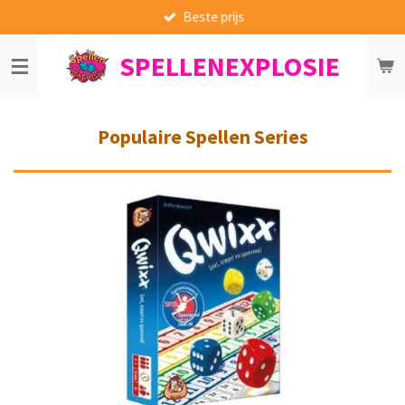
Beste prijs
Ga
direct
SPELLENEXPLOSIE
naar
de
hoofdinhoud
Populaire Spellen Series