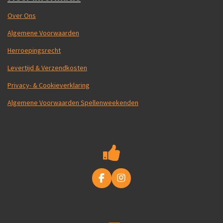
Over Ons
Algemene Voorwaarden
Herroepingsrecht
Levertijd & Verzendkosten
Privacy- & Cookieverklaring
Algemene Voorwaarden Spellenweekenden
F
I
a
n
c
s
e
t
b
a