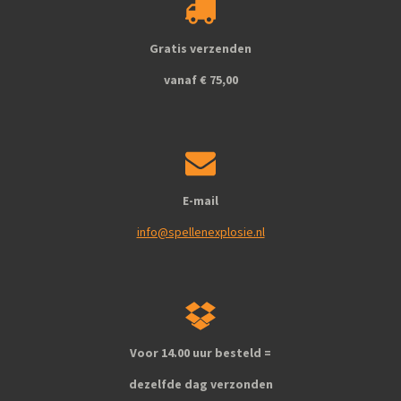
o
g
o
r
k
a
Gratis verzenden
m
vanaf € 75,00
E-mail
info@spellenexplosie.nl
Voor 14.00 uur besteld =
dezelfde dag verzonden