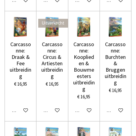
In winkelwagen
Houd mij op de hoogte
In winkelwagen
Houd mij op de
Uitverkocht
Carcasso
Carcasso
Carcasso
Carcasso
nne:
nne:
nne:
nne:
Draak &
Circus &
Kooplied
Burchten
Fee
Artiesten
en &
&
uitbreidin
uitbreidin
Bouwme
Bruggen
g
g
esters
uitbreidin
uitbreidin
g
€ 16,95
€ 16,95
g
€ 16,95
€ 16,95
In winkelwagen
Houd mij op de hoogte
In winkelwagen
In winkelwage