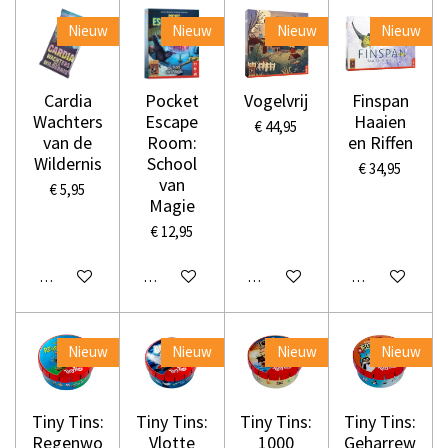
Nieuw
Nieuw
Nieuw
Nieuw
Cardia
Pocket
Vogelvrij
Finspan
Wachters
Escape
Haaien
€ 44,95
van de
Room:
en Riffen
Wildernis
School
€ 34,95
van
€ 5,95
Magie
€ 12,95
In winkelwagen
In winkelwagen
In winkelwagen
In winkelwage
Nieuw
Nieuw
Nieuw
Nieuw
Tiny Tins:
Tiny Tins:
Tiny Tins:
Tiny Tins:
Regenwo
Vlotte
1000
Geharrew