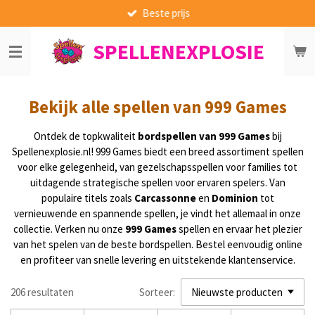
Beste prijs
Ga
direct
SPELLENEXPLOSIE
naar
de
hoofdinhoud
Bekijk alle spellen van 999 Games
Ontdek de topkwaliteit
bordspellen van 999 Games
bij
Spellenexplosie.nl! 999 Games biedt een breed assortiment spellen
voor elke gelegenheid, van gezelschapsspellen voor families tot
uitdagende strategische spellen voor ervaren spelers. Van
populaire titels zoals
Carcassonne
en
Dominion
tot
vernieuwende en spannende spellen, je vindt het allemaal in onze
collectie. Verken nu onze
999 Games
spellen en ervaar het plezier
van het spelen van de beste bordspellen. Bestel eenvoudig online
en profiteer van snelle levering en uitstekende klantenservice.
206 resultaten
Sorteer: