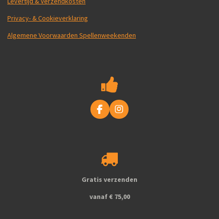
Levertijd & Verzendkosten
Privacy- & Cookieverklaring
Algemene Voorwaarden Spellenweekenden
F
I
a
n
c
s
e
t
b
a
o
g
o
r
k
a
Gratis verzenden
m
vanaf € 75,00