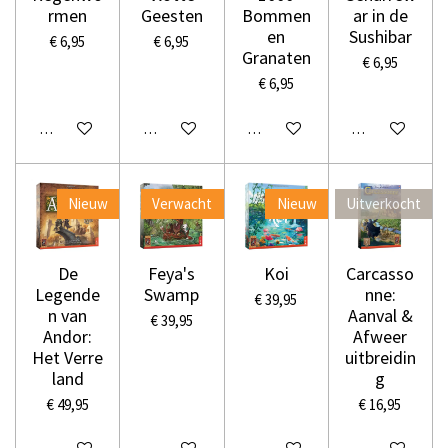
rmen
Geesten
Bommen
ar in de
en
Sushibar
€ 6,95
€ 6,95
Granaten
€ 6,95
€ 6,95
In winkelwagen
In winkelwagen
In winkelwagen
In winkelwage
Nieuw
Verwacht
Nieuw
Uitverkocht
De
Feya's
Koi
Carcasso
Legende
Swamp
nne:
€ 39,95
n van
Aanval &
€ 39,95
Andor:
Afweer
Het Verre
uitbreidin
land
g
€ 49,95
€ 16,95