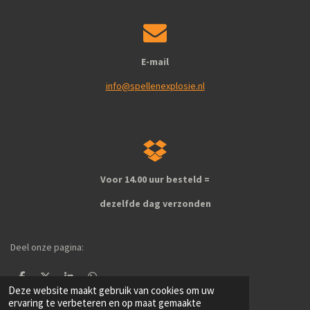
E-mail
info@spellenexplosie.nl
Voor 14.00 uur besteld =
dezelfde dag verzonden
Deel onze pagina:
D
D
S
D
Deze website maakt gebruik van cookies om uw
e
e
h
e
l
e
a
l
ervaring te verbeteren en op maat gemaakte