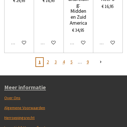
€ 29,95
€ 16,95
g:
€ 16,95
Midden
en Zuid
America
€ 34,95
In winkelwagen
In winkelwagen
In winkelwagen
In winkelwage
1
2
3
4
5
9
Meer informatie
Over Ons
Algemene Voorwaarden
Herroepingsrecht