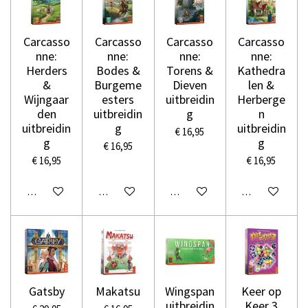
Carcasso
Carcasso
Carcasso
Carcasso
nne:
nne:
nne:
nne:
Herders
Bodes &
Torens &
Kathedra
&
Burgeme
Dieven
len &
Wijngaar
esters
uitbreidin
Herberge
den
uitbreidin
g
n
uitbreidin
g
uitbreidin
€ 16,95
g
g
€ 16,95
€ 16,95
€ 16,95
In winkelwagen
In winkelwagen
In winkelwagen
In winkelwage
Gatsby
Makatsu
Wingspan
Keer op
uitbreidin
Keer 3