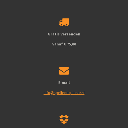
a
n
c
s
e
t
b
a
o
g
o
r
k
a
Gratis verzenden
m
vanaf € 75,00
E-mail
info@spellenexplosie.nl