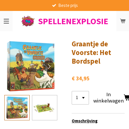
Beste prijs
Ga
direct
SPELLENEXPLOSIE
naar
de
hoofdinhoud
Graantje de
Voorste: Het
Bordspel
€ 34,95
In
winkelwagen
Omschrijving