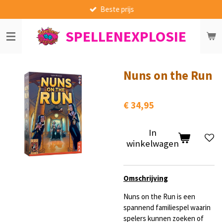
Beste prijs
Ga
direct
SPELLENEXPLOSIE
naar
de
hoofdinhoud
Nuns on the Run
€ 34,95
In
winkelwagen
Omschrijving
Nuns on the Run is een
spannend familiespel waarin
spelers kunnen zoeken of