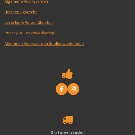
Algemene Voorwaarden
Herroepingsrecht
Levertijd & Verzendkosten
Privacy- & Cookieverklaring
Algemene Voorwaarden Spellenweekenden
F
I
a
n
c
s
e
t
b
a
o
g
o
r
k
a
Gratis verzenden
m