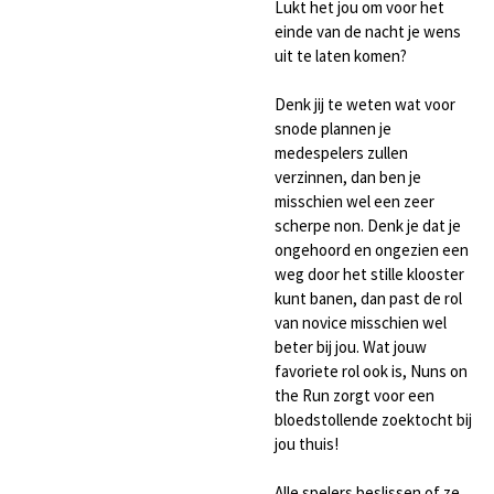
Lukt het jou om voor het
einde van de nacht je wens
uit te laten komen?
Denk jij te weten wat voor
snode plannen je
medespelers zullen
verzinnen, dan ben je
misschien wel een zeer
scherpe non. Denk je dat je
ongehoord en ongezien een
weg door het stille klooster
kunt banen, dan past de rol
van novice misschien wel
beter bij jou. Wat jouw
favoriete rol ook is, Nuns on
the Run zorgt voor een
bloedstollende zoektocht bij
jou thuis!
Alle spelers beslissen of ze