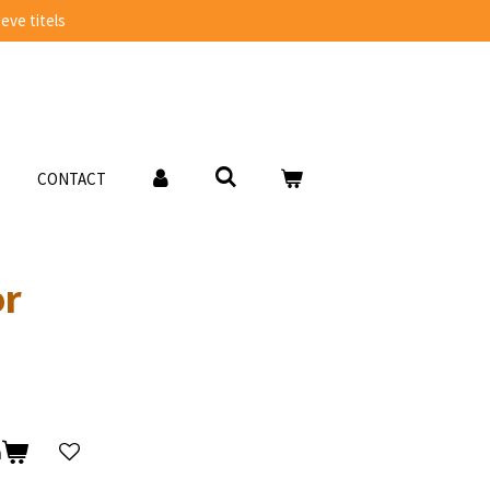
eve titels
CONTACT
or
n