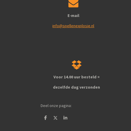
E-mail
info@spellenexplosie.nl
Voor 14.00 uur besteld =
dezelfde dag verzonden
Deel onze pagina:
D
D
S
e
e
h
l
e
a