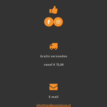
F
I
a
n
c
s
e
t
b
a
o
g
o
r
k
a
Gratis verzenden
m
vanaf € 75,00
E-mail
info@spellenexplosie.nl