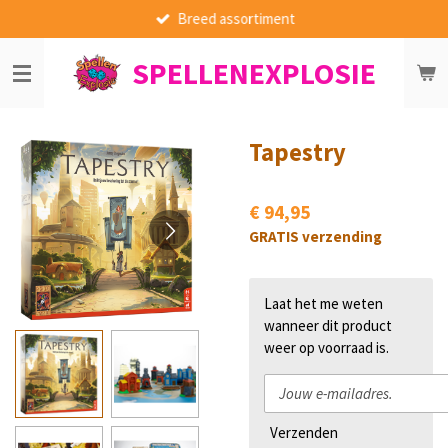
Breed assortiment
Ga
direct
SPELLENEXPLOSIE
naar
de
hoofdinhoud
Tapestry
€ 94,95
GRATIS verzending
Laat het me weten
wanneer dit product
weer op voorraad is.
Verzenden