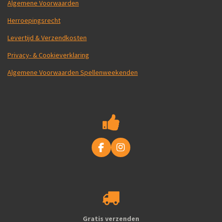
Algemene Voorwaarden
Herroepingsrecht
Levertijd & Verzendkosten
Privacy- & Cookieverklaring
Algemene Voorwaarden Spellenweekenden
F
I
a
n
c
s
e
t
b
a
o
g
o
r
k
a
Gratis verzenden