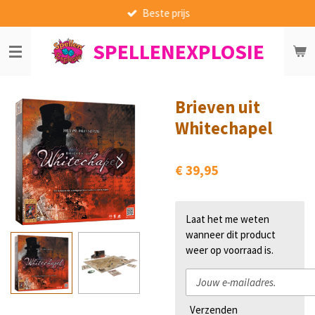
Beste prijs
Ga
direct
SPELLENEXPLOSIE
naar
de
hoofdinhoud
Brieven uit
Whitechapel
€ 39,95
Laat het me weten
wanneer dit product
weer op voorraad is.
Verzenden