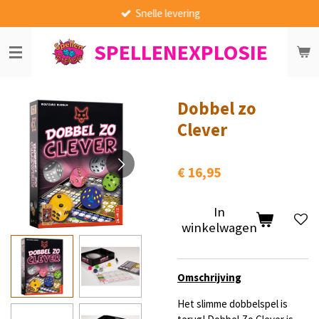
Snelle levering
Ga
direct
SPELLENEXPLOSIE
naar
de
hoofdinhoud
Dobbel zo
Clever
€ 16,95
In
winkelwagen
Omschrijving
Het slimme dobbelspel is