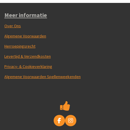
Meer informatie
Over Ons
Algemene Voorwaarden
Herroepingsrecht
Levertijd & Verzendkosten
Privacy- & Cookieverklaring
Algemene Voorwaarden Spellenweekenden
F
I
a
n