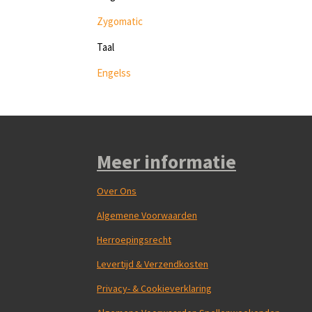
Zygomatic
Taal
Engelss
Meer informatie
Over Ons
Algemene Voorwaarden
Herroepingsrecht
Levertijd & Verzendkosten
Privacy- & Cookieverklaring