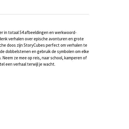
er in totaal 54 afbeeldingen en werkwoord-
edenk verhalen over epische avonturen en grote
sche doos zijn StoryCubes perfect om verhalen te
oi de dobbelstenen en gebruik de symbolen om elke
n. Neem ze mee op reis, naar school, kamperen of
el een verhaal terwijl je wacht.