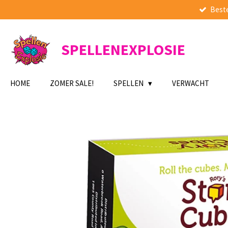
Beste
Ga
direct
naar
de
SPELLENEXPLOSIE
hoofdinhoud
HOME
ZOMER SALE!
SPELLEN
VERWACHT