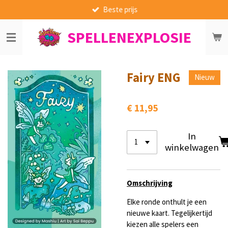
Beste prijs
Ga
direct
SPELLENEXPLOSIE
naar
de
hoofdinhoud
Fairy ENG
Nieuw
€ 11,95
In
winkelwagen
Omschrijving
Elke ronde onthult je een
nieuwe kaart. Tegelijkertijd
kiezen alle spelers een