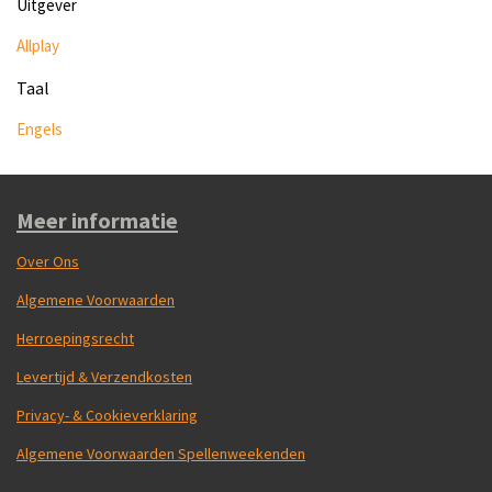
Uitgever
Allplay
Taal
Engels
Meer informatie
Over Ons
Algemene Voorwaarden
Herroepingsrecht
Levertijd & Verzendkosten
Privacy- & Cookieverklaring
Algemene Voorwaarden Spellenweekenden