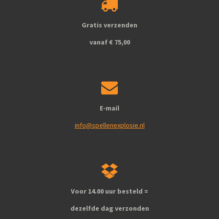
o
g
o
r
k
a
Gratis verzenden
m
vanaf € 75,00
E-mail
info@spellenexplosie.nl
Voor 14.00 uur besteld =
dezelfde dag verzonden