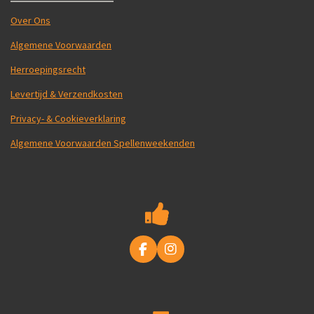
Over Ons
Algemene Voorwaarden
Herroepingsrecht
Levertijd & Verzendkosten
Privacy- & Cookieverklaring
Algemene Voorwaarden Spellenweekenden
F
I
a
n
c
s
e
t
b
a