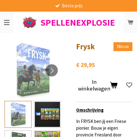
Beste prijs
Ga
direct
SPELLENEXPLOSIE
naar
de
hoofdinhoud
Frysk
Nieuw
€ 29,95
In
winkelwagen
Omschrijving
In FRYSK ben jij een Friese
pionier. Bouw je eigen
provincie Friesland door