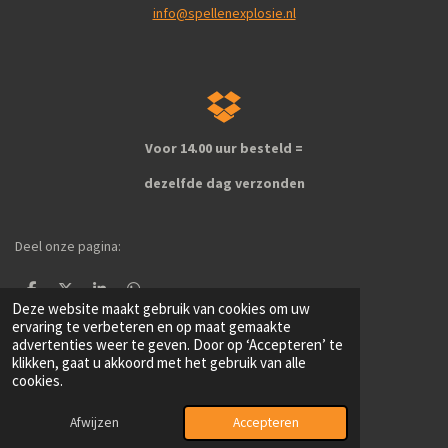
info@spellenexplosie.nl
Voor 14.00 uur besteld =
dezelfde dag verzonden
Deel onze pagina:
D
D
S
D
Deze website maakt gebruik van cookies om uw
e
e
h
e
l
e
a
l
ervaring te verbeteren en op maat gemaakte
e
l
r
e
advertenties weer te geven. Door op ‘Accepteren’ te
1
2
3
4
5
S
R
n
e
n
klikken, gaat u akkoord met het gebruik van alle
t
a
s
s
s
s
s
cookies.
e
181 stemmen
t
m
t
t
t
t
t
© 2024 - 2026 spellenexplosie
i
Afwijzen
m
Accepteren
n
e