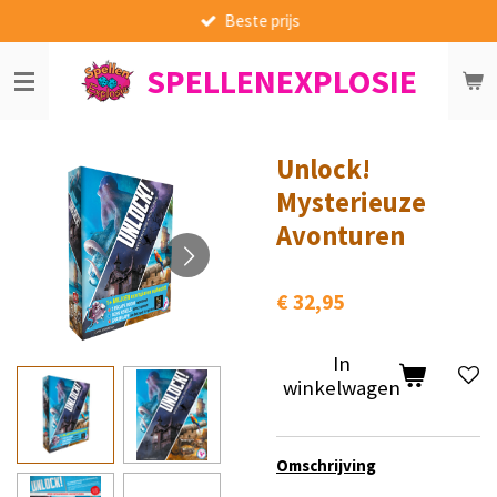
Beste prijs
Ga
direct
SPELLENEXPLOSIE
naar
de
hoofdinhoud
Unlock!
Mysterieuze
Avonturen
€ 32,95
In
winkelwagen
Omschrijving