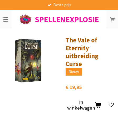
Beste prijs
Ga
direct
SPELLENEXPLOSIE
naar
de
hoofdinhoud
The Vale of
Eternity
uitbreiding
Curse
Nieuw
€ 19,95
In
winkelwagen