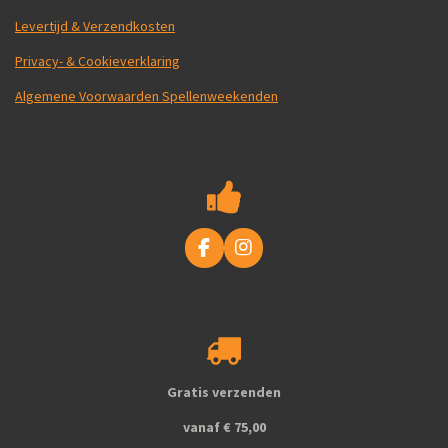
Levertijd & Verzendkosten
Privacy- & Cookieverklaring
Algemene Voorwaarden Spellenweekenden
F
I
a
n
c
s
e
t
b
a
o
g
o
r
k
a
Gratis verzenden
m
vanaf € 75,00