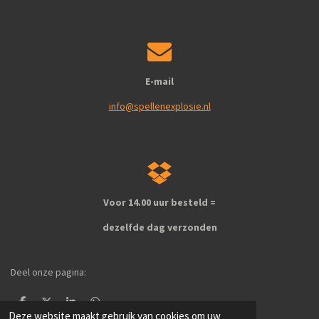
E-mail
info@spellenexplosie.nl
Voor 14.00 uur besteld =
dezelfde dag verzonden
Deel onze pagina:
D
D
S
D
Deze website maakt gebruik van cookies om uw
e
e
h
e