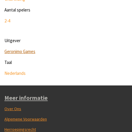
Aantal spelers
2-4
Uitgever
Geronimo Games
Taal
Nederlands
Meer informatie
Over Ons
Algemene Voorwaarden
Herroepingsrecht