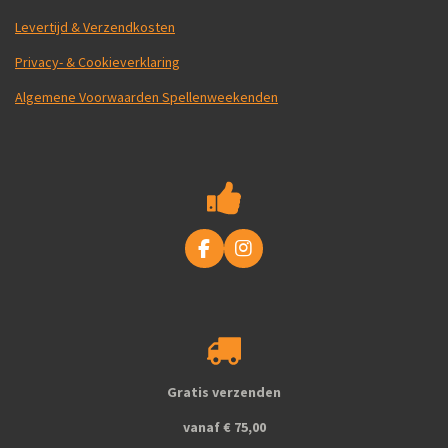
Levertijd & Verzendkosten
Privacy- & Cookieverklaring
Algemene Voorwaarden Spellenweekenden
F
I
a
n
c
s
e
t
b
a
o
g
o
r
k
a
Gratis verzenden
m
vanaf € 75,00