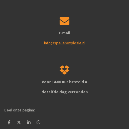
E-mail
info@spellenexplosie.nl
Voor 14.00 uur besteld =
dezelfde dag verzonden
Deel onze pagina:
D
D
S
D
e
e
h
e