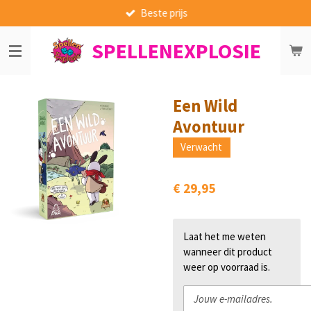
Beste prijs
Ga
direct
SPELLENEXPLOSIE
naar
de
hoofdinhoud
Een Wild
Avontuur
Verwacht
€ 29,95
Laat het me weten
wanneer dit product
weer op voorraad is.