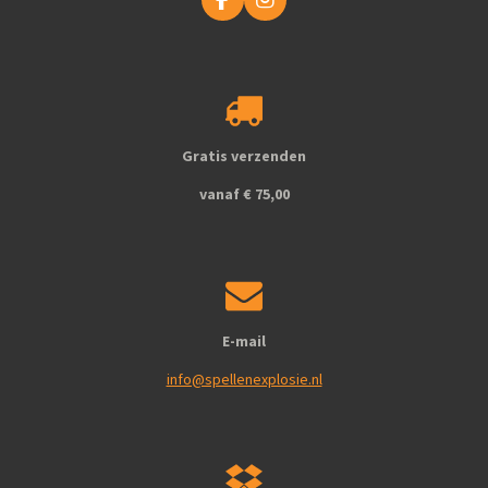
F
I
a
n
c
s
e
t
b
a
o
g
o
r
k
a
Gratis verzenden
m
vanaf € 75,00
E-mail
info@spellenexplosie.nl