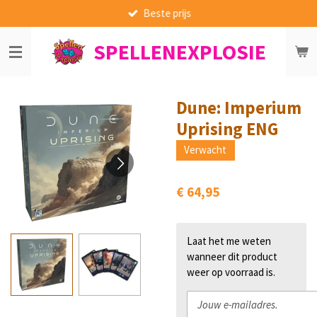
Beste prijs
Ga
direct
SPELLENEXPLOSIE
naar
de
hoofdinhoud
Dune: Imperium
Uprising ENG
Verwacht
€ 64,95
Laat het me weten
wanneer dit product
weer op voorraad is.