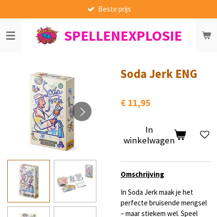
Beste prijs
Ga
direct
SPELLENEXPLOSIE
naar
de
hoofdinhoud
Soda Jerk ENG
€ 11,95
In
winkelwagen
Omschrijving
In Soda Jerk maak je het
perfecte bruisende mengsel
– maar stiekem wel. Speel