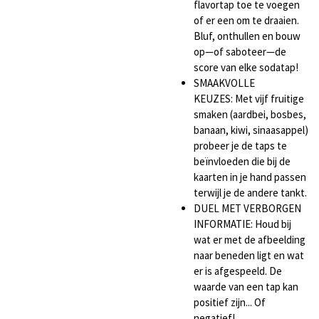
flavortap toe te voegen
of er een om te draaien.
Bluf, onthullen en bouw
op—of saboteer—de
score van elke sodatap!
SMAAKVOLLE
KEUZES: Met vijf fruitige
smaken (aardbei, bosbes,
banaan, kiwi, sinaasappel)
probeer je de taps te
beïnvloeden die bij de
kaarten in je hand passen
terwijl je de andere tankt.
DUEL MET VERBORGEN
INFORMATIE: Houd bij
wat er met de afbeelding
naar beneden ligt en wat
er is afgespeeld. De
waarde van een tap kan
positief zijn... Of
negatief!