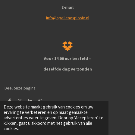
E-mail
info@spellenexplosie.nl
Voor 14.00 uur besteld =
dezelfde dag verzonden
Deel onze pagina:
D
D
S
D
Deze website maakt gebruik van cookies om uw
e
e
h
e
l
e
a
l
ervaring te verbeteren en op maat gemaakte
e
l
r
e
advertenties weer te geven. Door op ‘Accepteren’ te
1
2
3
4
5
S
R
n
e
n
klikken, gaat u akkoord met het gebruik van alle
t
a
s
s
s
s
s
cookies.
e
181 stemmen
t