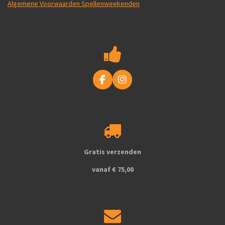
Algemene Voorwaarden Spellenweekenden
F
I
a
n
c
s
e
t
b
a
o
g
o
r
k
a
Gratis verzenden
m
vanaf € 75,00