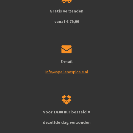
o
r
k
a
Gratis verzenden
m
vanaf € 75,00
E-mail
info@spellenexplosie.nl
Voor 14.00 uur besteld =
dezelfde dag verzonden