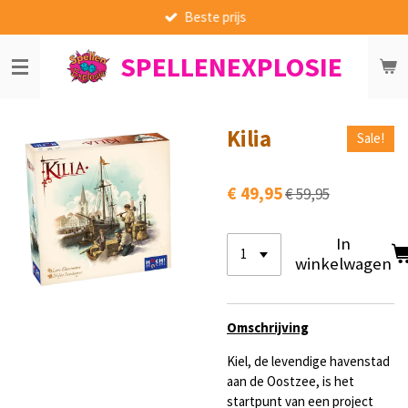
Beste prijs
Ga
direct
SPELLENEXPLOSIE
naar
de
hoofdinhoud
Kilia
Sale!
€ 49,95
€ 59,95
In
winkelwagen
Omschrijving
Kiel, de levendige havenstad
aan de Oostzee, is het
startpunt van een project