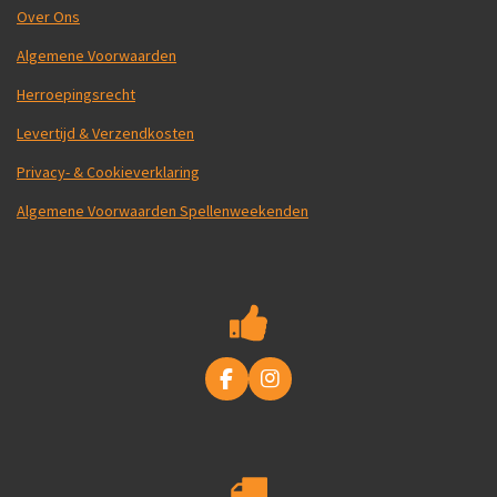
Over Ons
Algemene Voorwaarden
Herroepingsrecht
Levertijd & Verzendkosten
Privacy- & Cookieverklaring
Algemene Voorwaarden Spellenweekenden
F
I
a
n
c
s
e
t
b
a
o
g