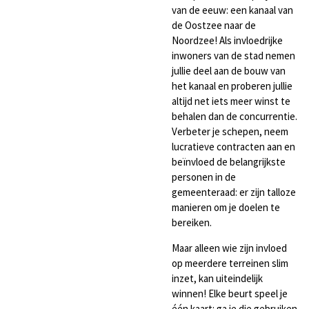
van de eeuw: een kanaal van
de Oostzee naar de
Noordzee! Als invloedrijke
inwoners van de stad nemen
jullie deel aan de bouw van
het kanaal en proberen jullie
altijd net iets meer winst te
behalen dan de concurrentie.
Verbeter je schepen, neem
lucratieve contracten aan en
beïnvloed de belangrijkste
personen in de
gemeenteraad: er zijn talloze
manieren om je doelen te
bereiken.
Maar alleen wie zijn invloed
op meerdere terreinen slim
inzet, kan uiteindelijk
winnen!
Elke beurt speel je
één kaart: ga je die gebruiken