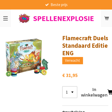
Beste prijs
Ga
direct
SPELLENEXPLOSIE
naar
de
hoofdinhoud
Flamecraft Duels
Standaard Editie
ENG
Verwacht
€ 31,95
In
winkelwagen