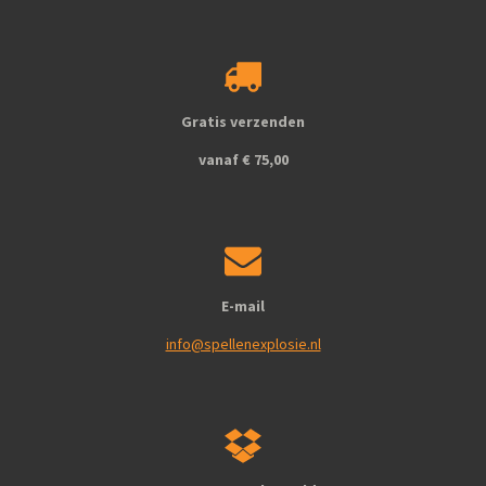
c
s
e
t
b
a
o
g
o
r
k
a
Gratis verzenden
m
vanaf € 75,00
E-mail
info@spellenexplosie.nl