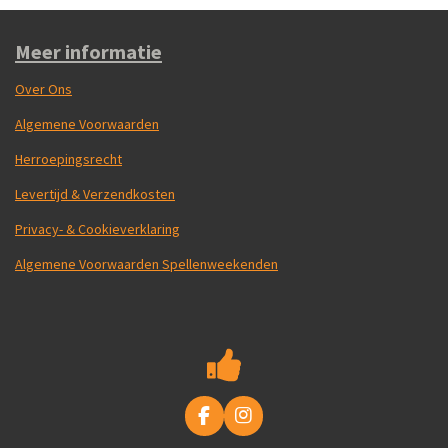
Meer informatie
Over Ons
Algemene Voorwaarden
Herroepingsrecht
Levertijd & Verzendkosten
Privacy- & Cookieverklaring
Algemene Voorwaarden Spellenweekenden
F
I
a
n