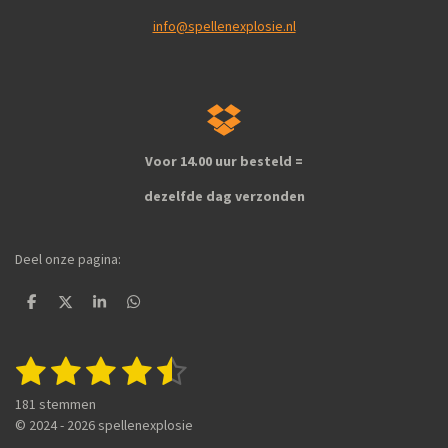
info@spellenexplosie.nl
Voor 14.00 uur besteld =
dezelfde dag verzonden
Deel onze pagina:
D
D
S
D
e
e
h
e
l
e
a
l
e
l
r
e
1
2
3
4
5
S
R
n
e
n
t
a
s
s
s
s
s
e
181 stemmen
t
m
t
t
t
t
t
© 2024 - 2026 spellenexplosie
i
m