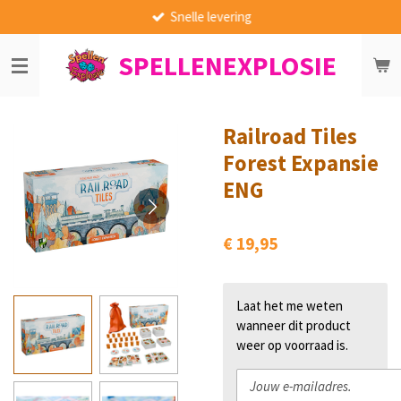
Snelle levering
Ga
direct
SPELLENEXPLOSIE
naar
de
hoofdinhoud
Railroad Tiles
Forest Expansie
ENG
€ 19,95
Laat het me weten
wanneer dit product
weer op voorraad is.