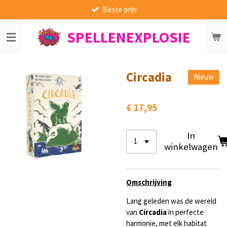
Beste prijs
Ga
direct
SPELLENEXPLOSIE
naar
de
hoofdinhoud
Circadia
Nieuw
€ 17,95
In
winkelwagen
Omschrijving
Lang geleden was de wereld
van
Circadia
in perfecte
harmonie, met elk habitat