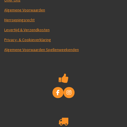
Algemene Voorwaarden
Herroepingsrecht
Levertijd & Verzendkosten
Privacy- & Cookieverklaring
Algemene Voorwaarden Spellenweekenden
F
I
a
n
c
s
e
t
b
a
o
g
o
r