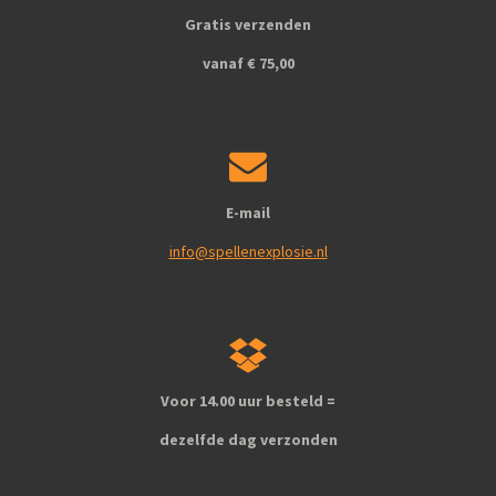
k
a
Gratis verzenden
m
vanaf € 75,00
E-mail
info@spellenexplosie.nl
Voor 14.00 uur besteld =
dezelfde dag verzonden