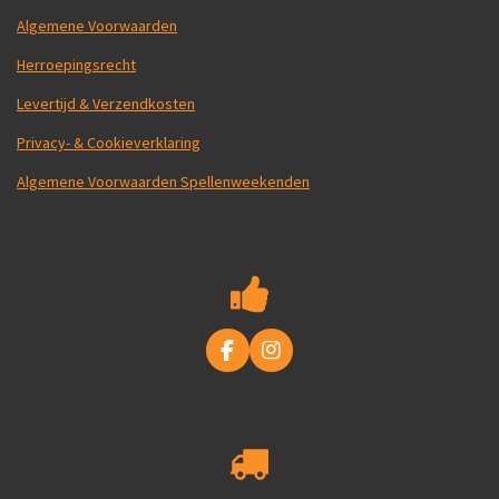
Algemene Voorwaarden
Herroepingsrecht
Levertijd & Verzendkosten
Privacy- & Cookieverklaring
Algemene Voorwaarden Spellenweekenden
F
I
a
n
c
s
e
t
b
a
o
g
o
r
k
a