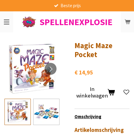
Beste prijs
Ga
direct
SPELLENEXPLOSIE
naar
de
hoofdinhoud
Magic Maze
Pocket
€ 14,95
In
winkelwagen
Omschrijving
Artikelomschrijving