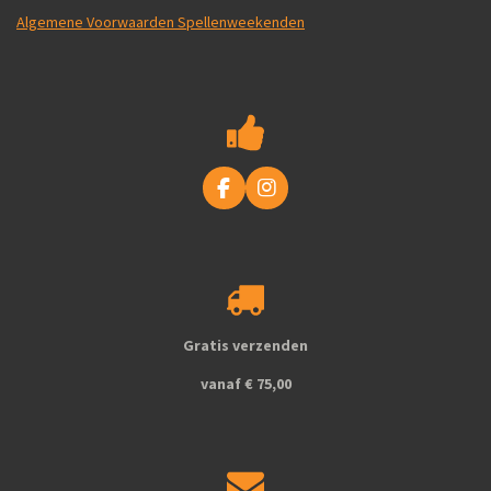
Algemene Voorwaarden Spellenweekenden
F
I
a
n
c
s
e
t
b
a
o
g
o
r
k
a
Gratis verzenden
m
vanaf € 75,00