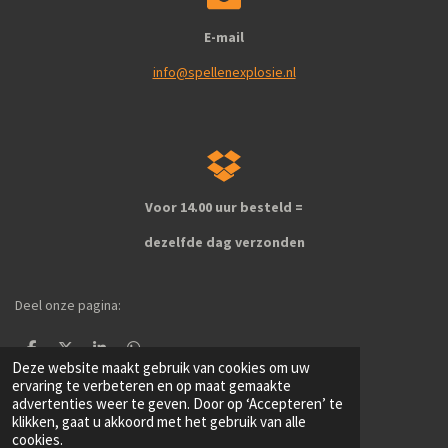
E-mail
info@spellenexplosie.nl
Voor 14.00 uur besteld =
dezelfde dag verzonden
Deel onze pagina:
D
D
S
D
Deze website maakt gebruik van cookies om uw
e
e
h
e
l
e
a
l
ervaring te verbeteren en op maat gemaakte
e
l
r
e
advertenties weer te geven. Door op ‘Accepteren’ te
1
2
3
4
5
S
R
n
e
n
klikken, gaat u akkoord met het gebruik van alle
t
a
cookies.
e