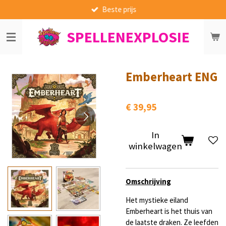
Beste prijs
Ga
direct
SPELLENEXPLOSIE
naar
de
hoofdinhoud
Emberheart ENG
€ 39,95
In
winkelwagen
Omschrijving
Het mystieke eiland
Emberheart is het thuis van
de laatste draken. Ze leefden