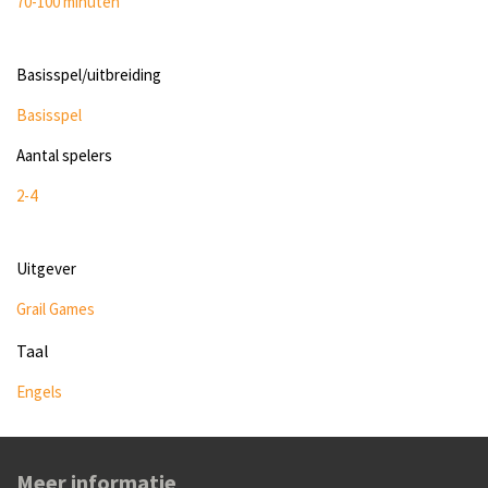
70-100 minuten
Basisspel/uitbreiding
Basisspel
Aantal spelers
2-4
Uitgever
Grail Games
Taal
Engels
Meer informatie