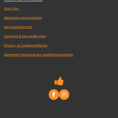
Over Ons
Algemene Voorwaarden
Herroepingsrecht
Levertijd & Verzendkosten
Privacy- & Cookieverklaring
Algemene Voorwaarden Spellenweekenden
F
I
a
n
c
s
e
t
b
a