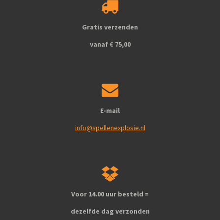
o
g
o
r
k
a
Gratis verzenden
m
vanaf € 75,00
E-mail
info@spellenexplosie.nl
Voor 14.00 uur besteld =
dezelfde dag verzonden