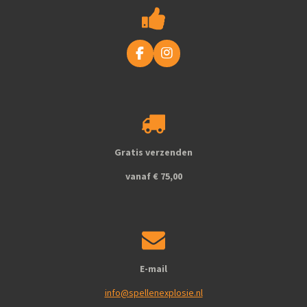
F
I
a
n
c
s
e
t
b
a
o
g
o
r
k
a
Gratis verzenden
m
vanaf € 75,00
E-mail
info@spellenexplosie.nl