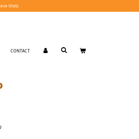
eve titels
CONTACT
o