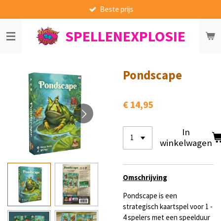
Beste prijs
Ga
direct
SPELLENEXPLOSIE
naar
de
hoofdinhoud
Pondscape
€ 14,95
In
winkelwagen
Omschrijving
Pondscape is een
strategisch kaartspel voor 1 -
4 spelers met een speelduur