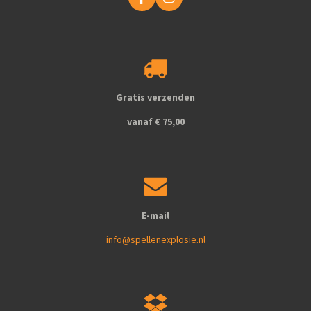
F
I
a
n
c
s
e
t
b
a
o
g
o
r
k
a
Gratis verzenden
m
vanaf € 75,00
E-mail
info@spellenexplosie.nl