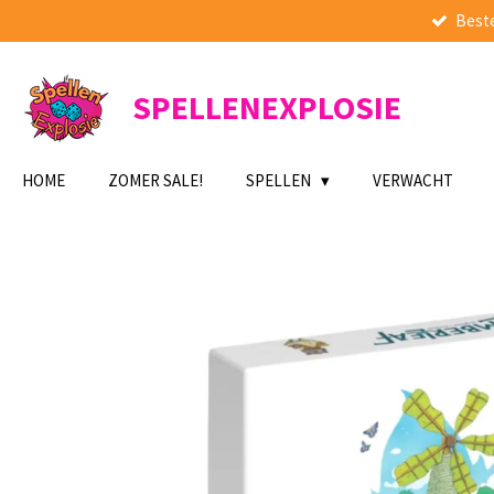
Beste
Ga
direct
naar
de
SPELLENEXPLOSIE
hoofdinhoud
HOME
ZOMER SALE!
SPELLEN
VERWACHT