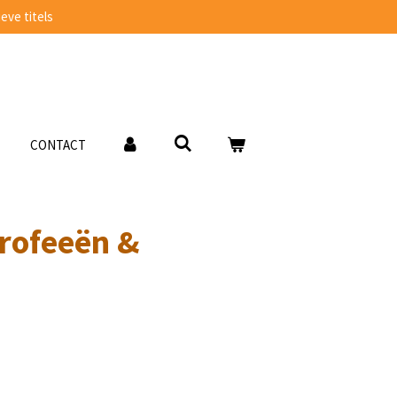
eve titels
CONTACT
rofeeën &