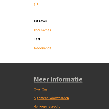
1-5
Uitgever
DSV Games
Taal
Nederlands
Meer informatie
Over Ons
Algemene Voorwaarden
Herroepingsrecht