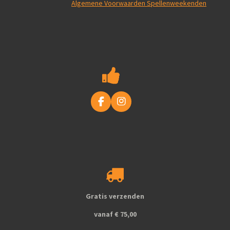
Algemene Voorwaarden Spellenweekenden
F
I
a
n
c
s
e
t
b
a
o
g
o
r
k
a
m
Gratis verzenden
vanaf € 75,00