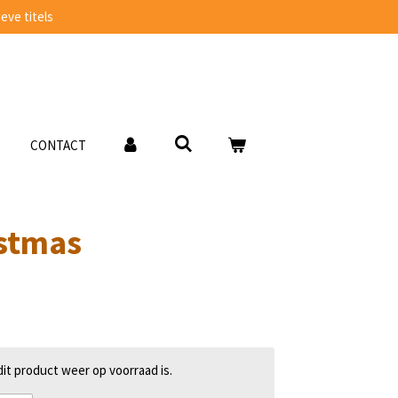
eve titels
CONTACT
istmas
t product weer op voorraad is.