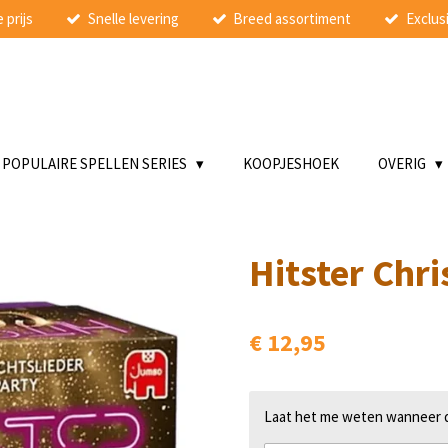
 prijs
Snelle levering
Breed assortiment
Exclusi
POPULAIRE SPELLEN SERIES
KOOPJESHOEK
OVERIG
Hitster Chr
€ 12,95
Laat het me weten wanneer di