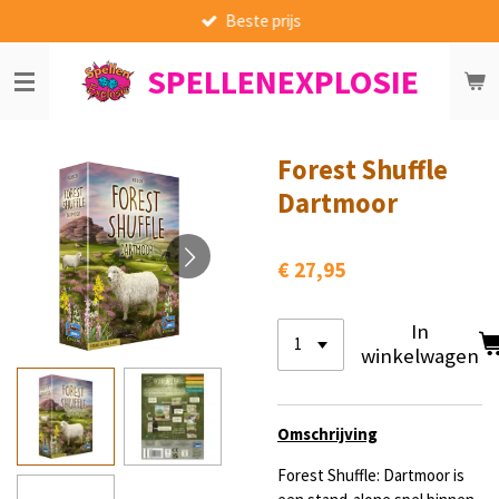
Beste prijs
Ga
direct
SPELLENEXPLOSIE
naar
de
hoofdinhoud
Forest Shuffle
Dartmoor
€ 27,95
In
winkelwagen
Omschrijving
Forest Shuffle: Dartmoor is