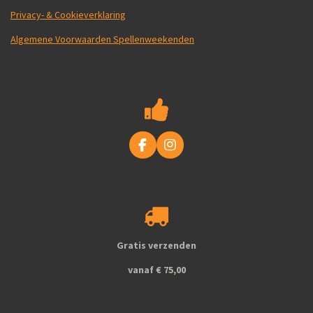
Privacy- & Cookieverklaring
Algemene Voorwaarden Spellenweekenden
F
I
a
n
c
s
e
t
b
a
o
g
o
r
k
a
Gratis verzenden
m
vanaf € 75,00