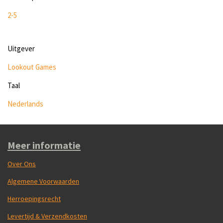
2-5
Uitgever
Lookout Games
Taal
Nederlands
Meer informatie
Over Ons
Algemene Voorwaarden
Herroepingsrecht
Levertijd & Verzendkosten