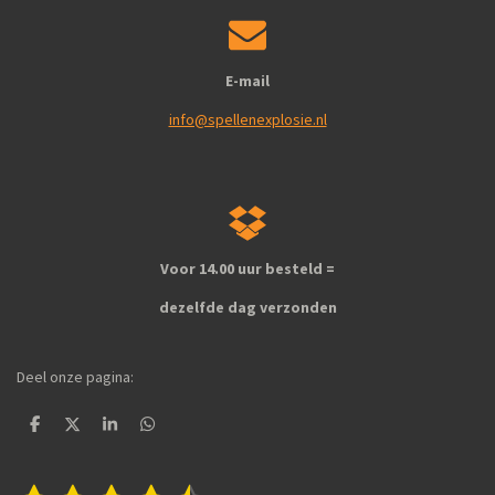
E-mail
info@spellenexplosie.nl
Voor 14.00 uur besteld =
dezelfde dag verzonden
Deel onze pagina:
D
D
S
D
e
e
h
e
l
e
a
l
e
l
r
e
S
R