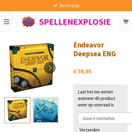
Beste prijs
Ga
direct
SPELLENEXPLOSIE
naar
de
hoofdinhoud
Endeavor
Deepsea ENG
€ 59,95
Laat het me weten
wanneer dit product
weer op voorraad is.
Verzenden