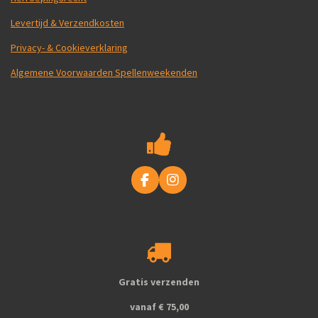
Levertijd & Verzendkosten
Privacy- & Cookieverklaring
Algemene Voorwaarden Spellenweekenden
F
I
a
n
c
s
e
t
b
a
o
g
o
r
k
a
Gratis verzenden
m
vanaf € 75,00