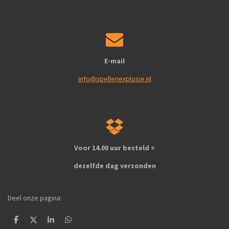
E-mail
info@spellenexplosie.nl
Voor 14.00 uur besteld =
dezelfde dag verzonden
Deel onze pagina:
D
D
S
D