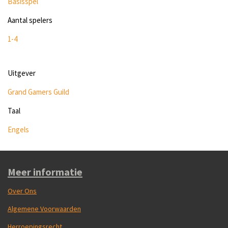
Basisspel
Aantal spelers
1-4
Uitgever
Grand Gamers Guild
Taal
Engels
Meer informatie
Over Ons
Algemene Voorwaarden
Herroepingsrecht