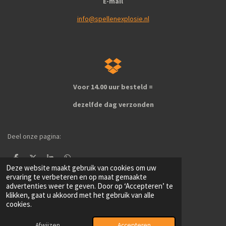
E-mail
info@spellenexplosie.nl
Voor 14.00 uur besteld =
dezelfde dag verzonden
Deel onze pagina:
D
D
S
D
Deze website maakt gebruik van cookies om uw
e
e
h
e
l
e
a
l
ervaring te verbeteren en op maat gemaakte
e
l
r
e
advertenties weer te geven. Door op ‘Accepteren’ te
1
2
3
4
5
S
R
n
e
n
klikken, gaat u akkoord met het gebruik van alle
t
a
s
s
s
s
s
cookies.
e
181 stemmen
t
m
t
t
t
t
t
© 2024 - 2026 spellenexplosie
i
Afwijzen
m
Accepteren