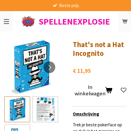
Beste prijs
Ga
direct
SPELLENEXPLOSIE
naar
de
hoofdinhoud
That's not a Hat
Incognito
€ 11,95
In
winkelwagen
Omschrijving
Trek je beste pokerface op