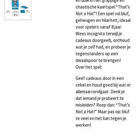
en duik in het grappige en
chaotische kaartspel “That’s
Not a Hat”! Een spel vol bluf,
geheugen en hilariteit, ideaal
voor spelers vanaf 8 jaar.
Wees incognito terwijl je
cadeaus doorgeeft, onthoud
wat je zelf had, en probeer je
tegenstanders op een
dwaalspoor te brengen!
Over het spel:
Geef cadeaus door in een
cirkel en houd goed bij wat er
allemaal rondgaat. Denk je
dat iemand je probeert te
misleiden? Roep dan: “That’s
Not a Hat!” Maar pas op: bluf
te veel en het kan tegen je
werken!