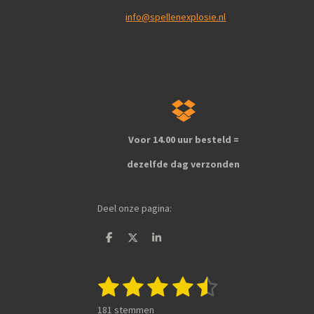
info@spellenexplosie.nl
Voor 14.00 uur besteld =
dezelfde dag verzonden
Deel onze pagina:
D
D
S
e
e
h
l
e
a
e
l
r
1
2
3
4
5
S
R
n
e
t
a
s
s
s
s
s
e
181 stemmen
t