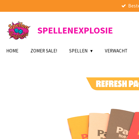
Beste
Ga
direct
naar
de
SPELLENEXPLOSIE
hoofdinhoud
HOME
ZOMER SALE!
SPELLEN
VERWACHT