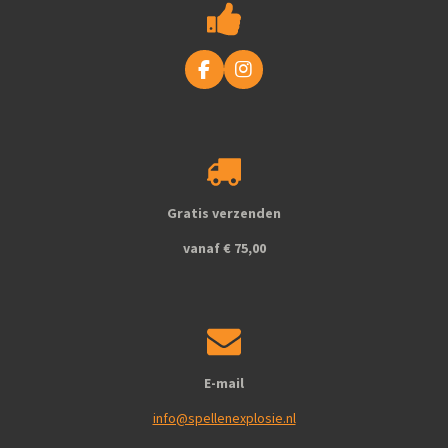
F
I
a
n
c
s
e
t
b
a
o
g
o
r
k
a
Gratis verzenden
m
vanaf € 75,00
E-mail
info@spellenexplosie.nl