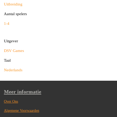
Uitbreiding
Aantal spelers
1-4
Uitgever
DSV Games
Taal
Nederlands
Meer informatie
Over Ons
Algemene Voorwaarden