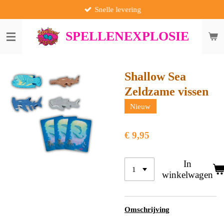
Snelle levering
Ga
direct
naar
SPELLENEXPLOSIE
de
hoofdinhoud
Shallow Sea
Zeldzame vissen
Nieuw
€ 9,95
In
winkelwagen
Omschrijving