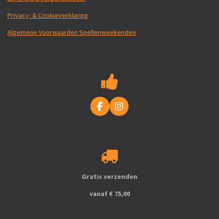
Privacy- & Cookieverklaring
Algemene Voorwaarden Spellenweekenden
F
I
a
n
c
s
e
t
b
a
o
g
o
r
k
a
Gratis verzenden
m
vanaf € 75,00