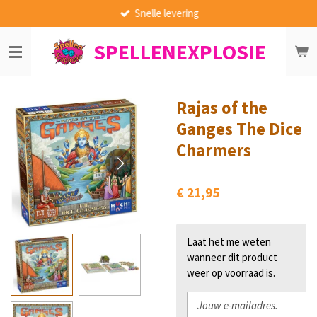
Snelle levering
Ga
direct
SPELLENEXPLOSIE
naar
de
hoofdinhoud
Rajas of the
Ganges The Dice
Charmers
€ 21,95
Laat het me weten
wanneer dit product
weer op voorraad is.