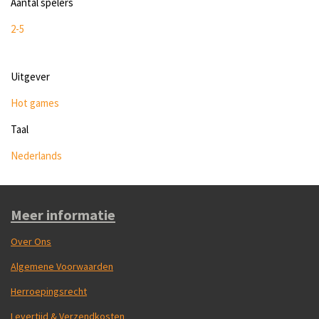
Aantal spelers
2-5
Uitgever
Hot games
Taal
Nederlands
Meer informatie
Over Ons
Algemene Voorwaarden
Herroepingsrecht
Levertijd & Verzendkosten