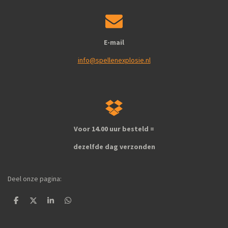
E-mail
info@spellenexplosie.nl
Voor 14.00 uur besteld =
dezelfde dag verzonden
Deel onze pagina:
D
D
S
D
e
e
h
e
l
e
a
l
e
l
r
e