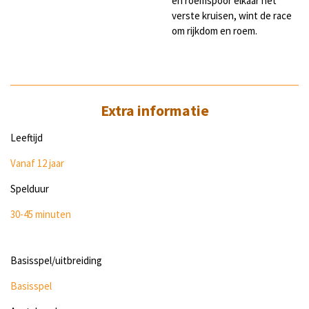
en roemspoor elkaar het
verste kruisen, wint de race
om rijkdom en roem.
Extra informatie
Leeftijd
Vanaf 12 jaar
Spelduur
30-45 minuten
Basisspel/uitbreiding
Basisspel