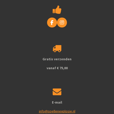
F
I
a
n
c
s
e
t
b
a
o
g
o
r
k
a
Gratis verzenden
m
vanaf € 75,00
E-mail
info@spellenexplosie.nl