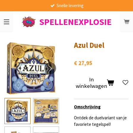
Snelle levering
Ga
direct
SPELLENEXPLOSIE
naar
de
hoofdinhoud
Azul Duel
€ 27,95
In
winkelwagen
Omschrijving
Ontdek de duelvariant van je
favoriete tegelspel!