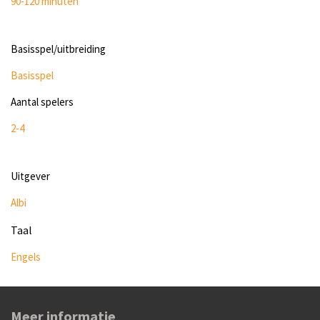
90-120 minuten
Basisspel/uitbreiding
Basisspel
Aantal spelers
2-4
Uitgever
Albi
Taal
Engels
Meer informatie