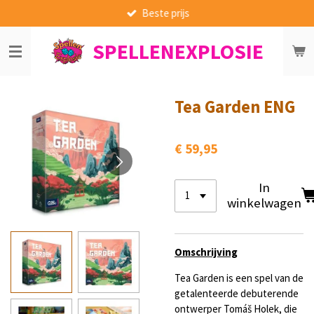
Beste prijs
Ga
direct
SPELLENEXPLOSIE
naar
de
hoofdinhoud
Tea Garden ENG
€ 59,95
In
winkelwagen
Omschrijving
Tea Garden is een spel van de
getalenteerde debuterende
ontwerper Tomáš Holek, die