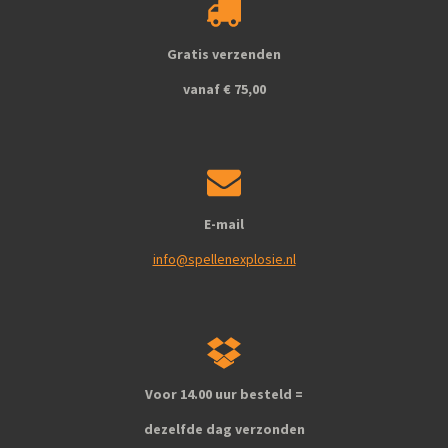
o
g
o
r
k
a
Gratis verzenden
m
vanaf € 75,00
E-mail
info@spellenexplosie.nl
Voor 14.00 uur besteld =
dezelfde dag verzonden