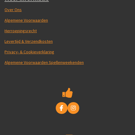
Over Ons
Algemene Voorwaarden
Herroepingsrecht
Levertijd & Verzendkosten
Privacy- & Cookieverklaring
Algemene Voorwaarden Spellenweekenden
F
I
a
n
c
s
e
t
b
a