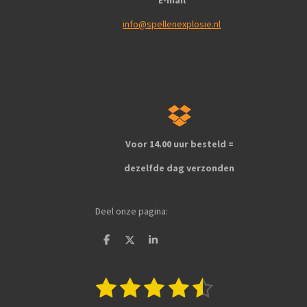
info@spellenexplosie.nl
Voor 14.00 uur besteld =
dezelfde dag verzonden
Deel onze pagina:
D
D
S
e
e
h
l
e
a
e
l
r
1
2
3
4
5
S
R
n
e
t
a