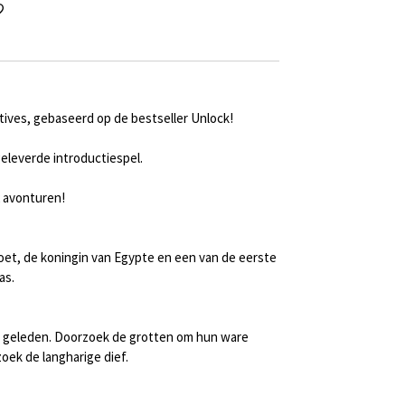
ives, gebaseerd op de bestseller Unlock!
geleverde introductiespel.
2 avonturen!
et, de koningin van Egypte en een van de eerste
as.
g geleden. Doorzoek de grotten om hun ware
oek de langharige dief.