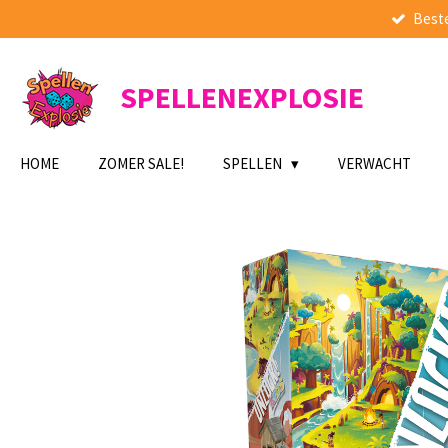
Beste
Ga
direct
naar
de
SPELLENEXPLOSIE
hoofdinhoud
HOME
ZOMER SALE!
SPELLEN
VERWACHT