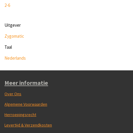
2-6
Uitgever
Zygomatic
Taal
Nederlands
Meer informatie
Over Ons
Algemene Voorwaarden
Herroepingsrecht
Levertijd & Verzendkosten