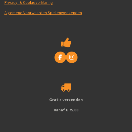
Privacy- & Cookieverklaring
Algemene Voorwaarden Spellenweekenden
F
I
a
n
c
s
e
t
b
a
o
g
o
r
k
a
Gratis verzenden
m
vanaf € 75,00