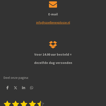
E-mail
info@spellenexplosie.nl
Voor 14.00 uur besteld =
dezelfde dag verzonden
Deel onze pagina:
D
D
S
D
e
e
h
e
l
e
a
l
e
l
r
e
1
2
3
4
5
S
R
n
e
n