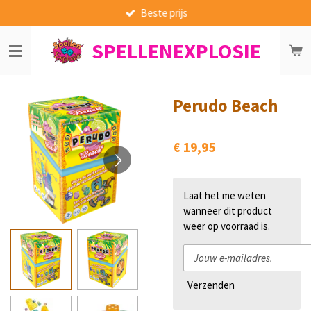
Beste prijs
Ga
direct
SPELLENEXPLOSIE
naar
de
hoofdinhoud
Perudo Beach
€ 19,95
Laat het me weten
wanneer dit product
weer op voorraad is.
Verzenden