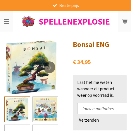
Beste prijs
Ga
direct
SPELLENEXPLOSIE
naar
de
hoofdinhoud
Bonsai ENG
€ 34,95
Laat het me weten
wanneer dit product
weer op voorraad is.
Verzenden