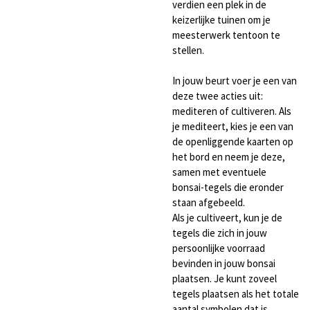
verdien een plek in de
keizerlijke tuinen om je
meesterwerk tentoon te
stellen.
In jouw beurt voer je een van
deze twee acties uit:
mediteren of cultiveren. Als
je mediteert, kies je een van
de openliggende kaarten op
het bord en neem je deze,
samen met eventuele
bonsai-tegels die eronder
staan afgebeeld.
Als je cultiveert, kun je de
tegels die zich in jouw
persoonlijke voorraad
bevinden in jouw bonsai
plaatsen. Je kunt zoveel
tegels plaatsen als het totale
aantal symbolen dat is