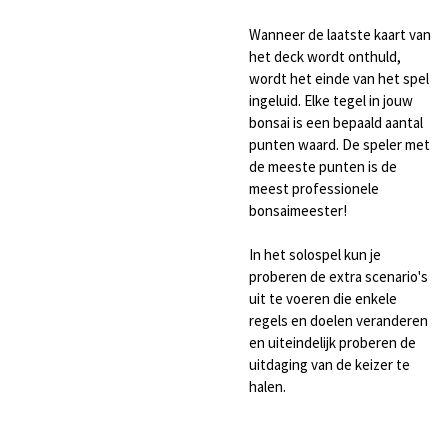
Wanneer de laatste kaart van
het deck wordt onthuld,
wordt het einde van het spel
ingeluid. Elke tegel in jouw
bonsai is een bepaald aantal
punten waard. De speler met
de meeste punten is de
meest professionele
bonsaimeester!
In het solospel kun je
proberen de extra scenario's
uit te voeren die enkele
regels en doelen veranderen
en uiteindelijk proberen de
uitdaging van de keizer te
halen.