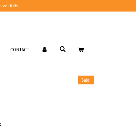
eve titels
CONTACT
Sale!