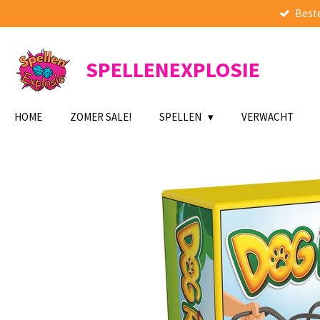
Beste
Ga
direct
naar
de
SPELLENEXPLOSIE
hoofdinhoud
HOME
ZOMER SALE!
SPELLEN
VERWACHT