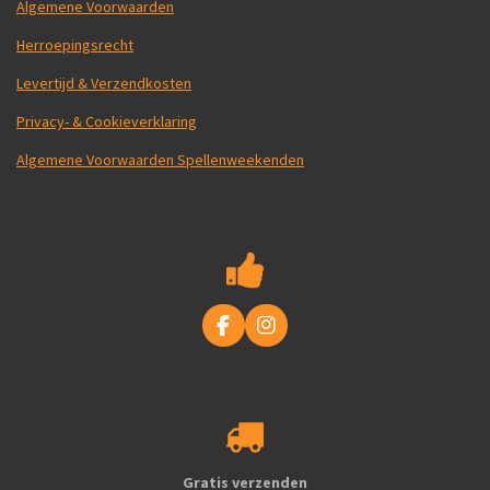
Algemene Voorwaarden
Herroepingsrecht
Levertijd & Verzendkosten
Privacy- & Cookieverklaring
Algemene Voorwaarden Spellenweekenden
F
I
a
n
c
s
e
t
b
a
o
g
o
r
k
a
Gratis verzenden