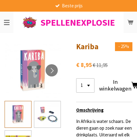
Beste prijs
Ga
direct
SPELLENEXPLOSIE
naar
de
hoofdinhoud
Kariba
- 25%
€ 8,95
€ 11,95
In
winkelwagen
Omschrijving
In Afrika is water schaars. De
dieren gaan op zoek naar een
drinkplaats. Uiteraard wil elk