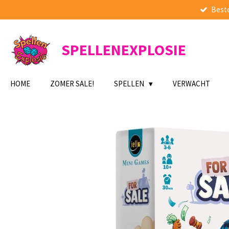
Beste
Ga
direct
naar
de
SPELLENEXPLOSIE
hoofdinhoud
HOME
ZOMER SALE!
SPELLEN
VERWACHT