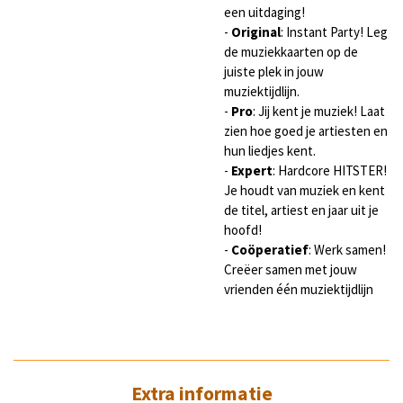
een uitdaging!
-
Original
: Instant Party! Leg
de muziekkaarten op de
juiste plek in jouw
muziektijdlijn.
-
Pro
: Jij kent je muziek! Laat
zien hoe goed je artiesten en
hun liedjes kent.
-
Expert
: Hardcore HITSTER!
Je houdt van muziek en kent
de titel, artiest en jaar uit je
hoofd!
-
Coöperatief
: Werk samen!
Creëer samen met jouw
vrienden één muziektijdlijn
Extra informatie