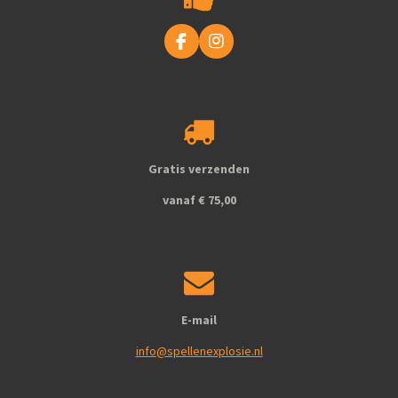
F
I
a
n
c
s
e
t
b
a
o
g
o
r
k
a
Gratis verzenden
m
vanaf € 75,00
E-mail
info@spellenexplosie.nl