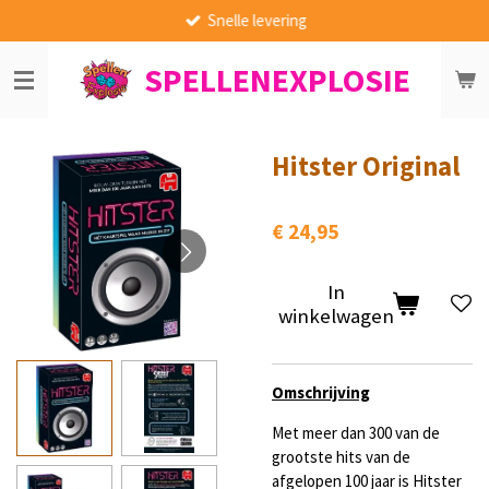
Snelle levering
Ga
direct
SPELLENEXPLOSIE
naar
de
hoofdinhoud
Hitster Original
€ 24,95
In
winkelwagen
Omschrijving
Met meer dan 300 van de
grootste hits van de
afgelopen 100 jaar is Hitster