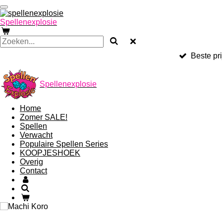
Ga
direct
Spellenexplosie
naar
de
hoofdinhoud
Beste pri
Spellenexplosie
Home
Zomer SALE!
Spellen
Verwacht
Populaire Spellen Series
KOOPJESHOEK
Overig
Contact