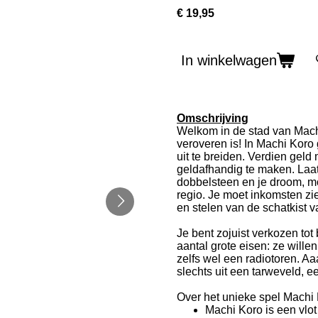
€ 19,95
In winkelwagen
Omschrijving
Welkom in de stad van Mach
veroveren is! In Machi Koro
uit te breiden. Verdien ge
geldafhandig te maken. Laa
dobbelsteen en je droom, moe
regio. Je moet inkomsten zi
en stelen van de schatkist v
Je bent zojuist verkozen to
aantal grote eisen: ze will
zelfs wel een radiotoren. A
slechts uit een tarweveld, e
Over het unieke spel Machi 
Machi Koro is een vlo