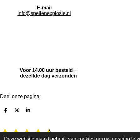
E-mail
info@spellenexplosie.nl
Voor 14.00 uur besteld =
dezelfde dag verzonden
Deel onze pagina:
D
D
S
e
e
h
l
e
a
e
l
r
1
2
3
4
5
R
S
n
e
a
t
Deze website maakt gebruik van cookies om uw ervaring te v