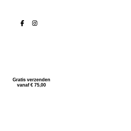
F
I
a
n
c
s
e
t
b
a
o
g
o
r
k
a
m
Gratis verzenden
vanaf € 75,00