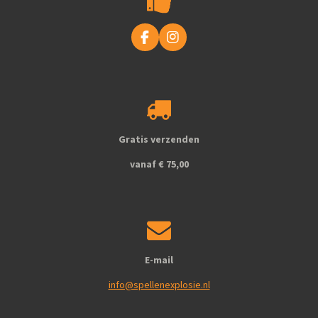
F
I
a
n
c
s
e
t
b
a
o
g
o
r
k
a
Gratis verzenden
m
vanaf € 75,00
E-mail
info@spellenexplosie.nl