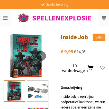
Snelle levering
Ga
direct
SPELLENEXPLOSIE
naar
de
hoofdinhoud
Inside Job
Sale!
€ 9,95
€ 14,95
In
winkelwagen
Omschrijving
Inside Job is een bijna
coöperatief kaartspel, waarin
iedere speler een geheime