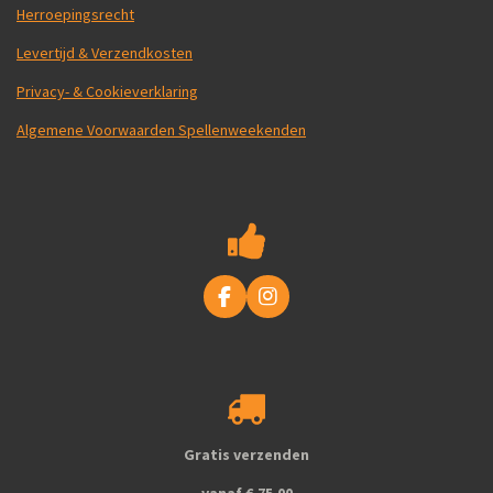
Herroepingsrecht
Levertijd & Verzendkosten
Privacy- & Cookieverklaring
Algemene Voorwaarden Spellenweekenden
F
I
a
n
c
s
e
t
b
a
o
g
o
r
k
a
Gratis verzenden
m