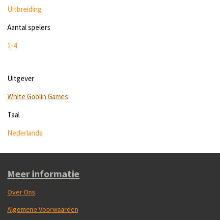
Uitbreiding
Aantal spelers
1-4
Uitgever
White Goblin Games
Taal
Nederlands
Meer informatie
Over Ons
Algemene Voorwaarden