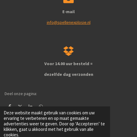
E-mail
info@spellenexplosie.nl
Voor 14.00 uur besteld =
dezelfde dag verzonden
Deel onze pagina:
D
D
S
D
Deze website maakt gebruik van cookies om uw
e
e
h
e
l
e
a
l
ervaring te verbeteren en op maat gemaakte
e
l
r
e
advertenties weer te geven. Door op ‘Accepteren’ te
1
2
3
4
5
S
R
n
e
n
klikken, gaat u akkoord met het gebruik van alle
t
a
cookies.
e