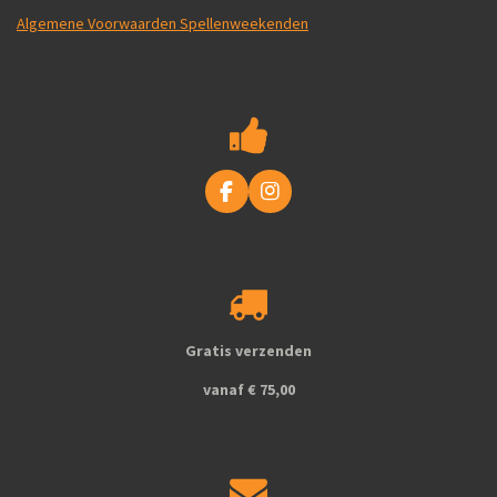
Algemene Voorwaarden Spellenweekenden
F
I
a
n
c
s
e
t
b
a
o
g
o
r
k
a
Gratis verzenden
m
vanaf € 75,00