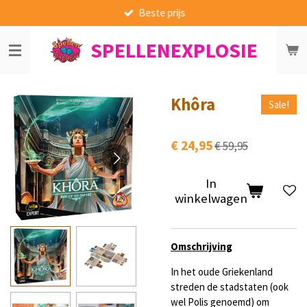
Beste prijs
Ga
direct
SPELLENEXPLOSIE
naar
de
hoofdinhoud
Khôra
Sale!
€ 24,95
€ 59,95
In
winkelwagen
Omschrijving
In het oude Griekenland
streden de stadstaten (ook
wel Polis genoemd) om