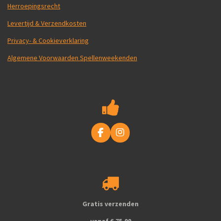
Herroepingsrecht
Levertijd & Verzendkosten
Privacy- & Cookieverklaring
Algemene Voorwaarden Spellenweekenden
F
I
a
n
c
s
e
t
b
a
o
g
o
r
k
a
Gratis verzenden
m
vanaf € 75,00