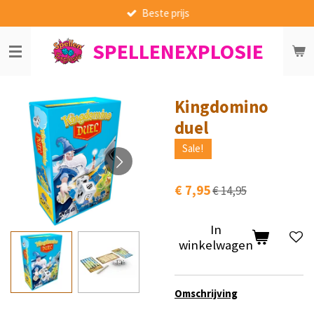
Beste prijs
Ga
direct
SPELLENEXPLOSIE
naar
de
hoofdinhoud
Kingdomino
duel
Sale!
€ 7,95
€ 14,95
In
winkelwagen
Omschrijving